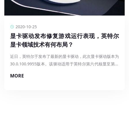
链技术应用来得到解决，Web3.0将打断巨头垄断局面，使互
在Web3.0的时代进程中，IPFS分布式存储愈发举足轻重。
联网实现价值化、去中心化，人们的生活方式发生根本变化。
IPFS具有去中心化存储、无法篡改、信息加密等特点，能够实
现用户对数字身份和数据的自我控制，实现开发者与使用者的
不可否认，分布式存储在时代的进程中已经扮演着越来越重要
良性互动。
的作用，分布式存储技术无疑将赋予区块链及传统产业更多可
2020-10-25
能。
显卡驱动发布修复游戏运行表现，英特尔
北纳存储携手超融核科技 共话分布式存储新时代
显卡领域技术有何布局？
本次Web3.0中国峰会是国内顶级分布式存储行业大会，届时
近日，英特尔于发布了最新的显卡驱动，此次显卡驱动版本为
众多行业知名企业都将共同莅临现场，为大家分享最前沿的行
30.0.100.9955版本。该驱动适用于英特尔第六代核显至第十
业资讯和未来的行业发展，参会人员超50000人，是迄今为
本次盛会，北纳存储与超融核科技联合参展，展台将汇集
一代锐炬Xe核显、独显。
据公开资料显示，该驱动显卡同样支持Windows最新的11系
MORE
止，国内举行过的规模最大，人数最多，规格最高的IPFS与区
Intel、美光、希捷、澜起等全球知名厂商的存储产品，更有
统，英特尔第10、11代酷睿处理器的核心显卡，支持最新
块链分布式存储行业盛会。
超微2024US-TRT、超微620C-TN12R、超微4124GS-TNR、
北纳存储与超融核展台位于成都世纪城新国际会展中心2号馆
Windows系统下进行H.264、HEVC视频DX12编码加速。
根据智慧芽数据显示，截至最新，英特尔及其关联公司在126
华硕ESC4000G4、华硕rs540等服务器展示。值得期待的是，
2A80展位，诚挚邀请众多嘉宾莅临洽谈，一起探讨技术和产
个国家/地区中，共有38633件专利申请，值得注意的是，从
由超融核自主开发设计的Superphi计算服务器也将惊艳亮
业热点，共谋IT行业未来发展。
专利类别上来看，英特尔所有上述专利中，有99.98%的专利
（备注：智慧芽全球专利数据库收录数据包括126个国家/地
相。
是发明专利，共计38625件；仅仅只有0.02%的专利是实用新
区中已经公开的专利，一般来说，专利从申请到公开可查询，
型专利，共计8件。智慧芽专家表示，发明专利的数量多少一
需要4到18个月）
定程度上反映了该公司的研发实力。此外，根据智慧芽专利数