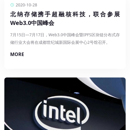
2020-10-28
北纳存储携手超融核科技，联合参展
Web3.0中国峰会
7月15日—7月17日，Web3.0中国峰会暨IPFS区块链分布式存
储行业大会将在成都世纪城新国际会展中心2号馆召开。
作为“中国（西部）电子信息博览会”重点组成部分，峰会由成
MORE
都市人民政府、四川省经济和信息化厅、重庆市经济和信息化
委员会、中国电子信息产业集团有限公司、成都市经济和信息
作为国内领先的企业级高性能存储产品硬件供应商，北纳存储
化局、成都市博览局等联合组织。届时，众多行业知名企业都
携手超融核科技联合参展本次盛会。
将共同莅临现场，为大家分享最前沿的行业资讯和未来的行业
发展。
Web 3.0互联网时代大幕开启 分布式存储举足轻重
随着5G、物联网、人工智能等加速了全球数字化时代的到
来，Web3.0的互联网时代也缓缓拉开了序幕。
Web1.0和Web2.0目前所存在的透明度和信任问题，在
Web3.0都可以通过数据权益通证化、数据确权与授权的区块